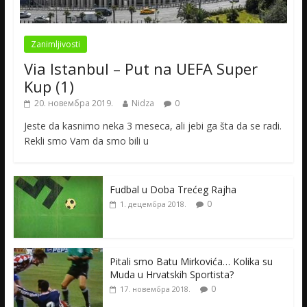
Zanimljivosti
Via Istanbul – Put na UEFA Super
Kup (1)
20. новембра 2019.
Nidza
0
Jeste da kasnimo neka 3 meseca, ali jebi ga šta da se radi.
Rekli smo Vam da smo bili u
Fudbal u Doba Trećeg Rajha
0
1. децембра 2018.
Pitali smo Batu Mirkovića… Kolika su
Muda u Hrvatskih Sportista?
0
17. новембра 2018.