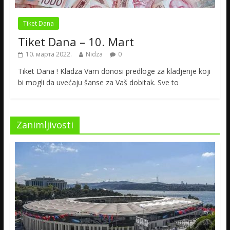
Tiket Dana
Tiket Dana – 10. Mart
10. марта 2022.
Nidza
0
Tiket Dana ! Kladza Vam donosi predloge za kladjenje koji
bi mogli da uvećaju šanse za Vaš dobitak. Sve to
Zanimljivosti