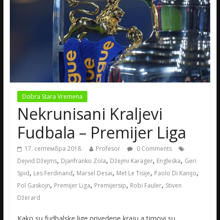
Dobra Stara Vremena
Nekrunisani Kraljevi
Fudbala – Premijer Liga
17. септембра 2018.
Profesor
0 Comments
,
,
,
,
Dejvid Džejms
Djanfranko Zola
Džejmi Karager
Engleska
Geri
,
,
,
,
,
Spid
Les Ferdinand
Marsel Desai
Met Le Tisije
Paolo Di Kanijo
,
,
,
,
Pol Gaskojn
Premijer Liga
Premijersip
Robi Fauler
Stiven
Džerard
Kako su fudbalske lige privedene kraju a timovi su