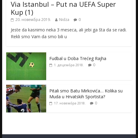
Via Istanbul – Put na UEFA Super
Kup (1)
20. новембра 2019.
Nidza
0
Jeste da kasnimo neka 3 meseca, ali jebi ga šta da se radi.
Rekli smo Vam da smo bili u
Fudbal u Doba Trećeg Rajha
0
1. децембра 2018.
Pitali smo Batu Mirkovića… Kolika su
Muda u Hrvatskih Sportista?
0
17. новембра 2018.