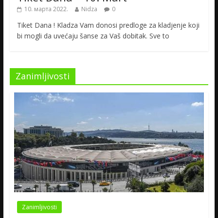
10. марта 2022.
Nidza
0
Tiket Dana ! Kladza Vam donosi predloge za kladjenje koji
bi mogli da uvećaju šanse za Vaš dobitak. Sve to
Zanimljivosti
Zanimljivosti