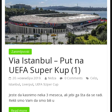
Zanimljivosti
Via Istanbul – Put na
UEFA Super Kup (1)
,
20. новембра 2019.
Nidza
0 Comments
Celzi
,
,
Istanbul
Liverpul
UEFA SUper Cup
Jeste da kasnimo neka 3 meseca, ali jebi ga šta da se radi.
Rekli smo Vam da smo bili u
Read more