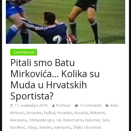
Zanimljivosti
Pitali smo Batu
Mirkovića… Kolika su
Muda u Hrvatskih
Sportista?
17. новембра 2018.
Profesor
0 Comments
Bata
,
,
,
,
,
,
Mirković
Evropsko
fudbal
Hrvatska
Kosarka
Maksimir
,
,
,
,
,
Marakana
Olimpijske igre
rat
Robert Jarni
Rukomet
Saša
,
,
,
,
Đorđević
Srbija
Svetsko
Vaterpolo
Željko Obradović