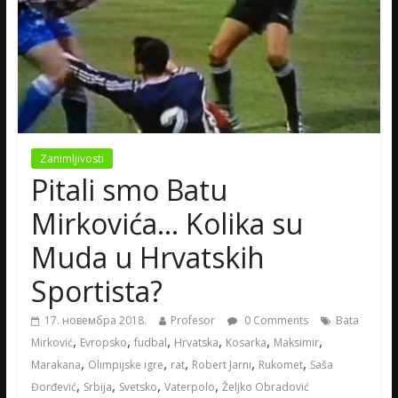
Zanimljivosti
Pitali smo Batu
Mirkovića… Kolika su
Muda u Hrvatskih
Sportista?
17. новембра 2018.
Profesor
0 Comments
Bata
,
,
,
,
,
,
Mirković
Evropsko
fudbal
Hrvatska
Kosarka
Maksimir
,
,
,
,
,
Marakana
Olimpijske igre
rat
Robert Jarni
Rukomet
Saša
,
,
,
,
Đorđević
Srbija
Svetsko
Vaterpolo
Željko Obradović