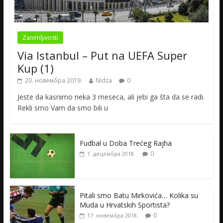
Zanimljivosti
Via Istanbul – Put na UEFA Super
Kup (1)
20. новембра 2019.
Nidza
0
Jeste da kasnimo neka 3 meseca, ali jebi ga šta da se radi.
Rekli smo Vam da smo bili u
Fudbal u Doba Trećeg Rajha
0
1. децембра 2018.
Pitali smo Batu Mirkovića… Kolika su
Muda u Hrvatskih Sportista?
0
17. новембра 2018.