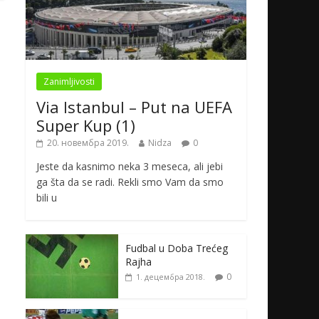
Zanimljivosti
Via Istanbul – Put na UEFA
Super Kup (1)
20. новембра 2019.
Nidza
0
Jeste da kasnimo neka 3 meseca, ali jebi
ga šta da se radi. Rekli smo Vam da smo
bili u
Fudbal u Doba Trećeg
Rajha
0
1. децембра 2018.