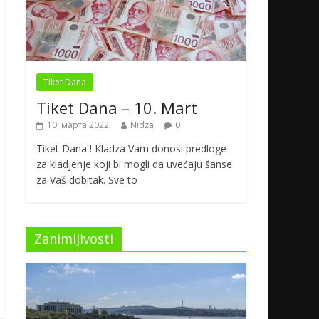
Tiket Dana
Tiket Dana – 10. Mart
10. марта 2022.
Nidza
0
Tiket Dana ! Kladza Vam donosi predloge
za kladjenje koji bi mogli da uvećaju šanse
za Vaš dobitak. Sve to
Zanimljivosti