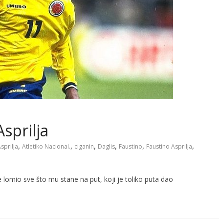
sprilja
,
,
,
,
,
,
sprilja
Atletiko Nacional.
ciganin
Daglis
Faustino
Faustino Asprilja
je lomio sve što mu stane na put, koji je toliko puta dao