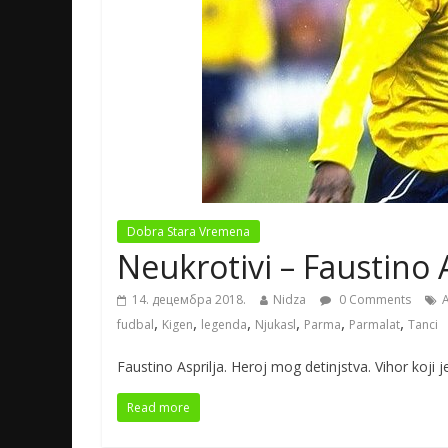
Dobra Stara Vremena
Neukrotivi – Faustino A
14. децембра 2018.
Nidza
0 Comments
A
,
,
,
,
,
,
fudbal
Kigen
legenda
Njukasl
Parma
Parmalat
Tanci
Faustino Asprilja. Heroj mog detinjstva. Vihor koji 
Read more