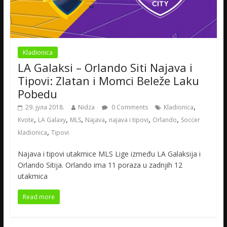
Kladionica
LA Galaksi – Orlando Siti Najava i
Tipovi: Zlatan i Momci Beleže Laku
Pobedu
,
29. јула 2018.
Nidza
0 Comments
Kladionica
,
,
,
,
,
,
Kvote
LA Galaxy
MLS
Najava
najava i tipovi
Orlando
Soccer
,
kladionica
Tipovi
Najava i tipovi utakmice MLS Lige između LA Galaksija i
Orlando Sitija. Orlando ima 11 poraza u zadnjih 12
utakmica
Read more