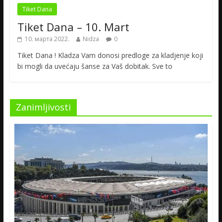
Tiket Dana
Tiket Dana – 10. Mart
10. марта 2022.
Nidza
0
Tiket Dana ! Kladza Vam donosi predloge za kladjenje koji
bi mogli da uvećaju šanse za Vaš dobitak. Sve to
Zanimljivosti