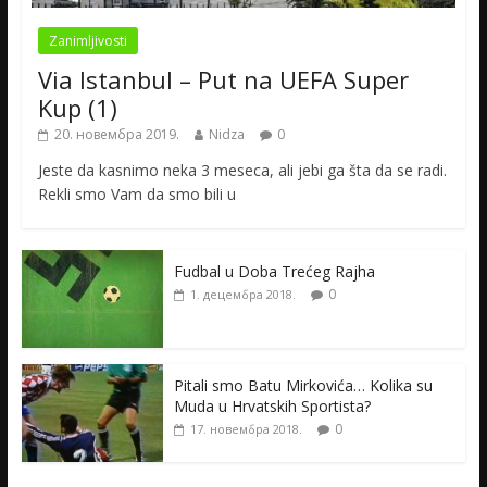
Zanimljivosti
Via Istanbul – Put na UEFA Super
Kup (1)
20. новембра 2019.
Nidza
0
Jeste da kasnimo neka 3 meseca, ali jebi ga šta da se radi.
Rekli smo Vam da smo bili u
Fudbal u Doba Trećeg Rajha
0
1. децембра 2018.
Pitali smo Batu Mirkovića… Kolika su
Muda u Hrvatskih Sportista?
0
17. новембра 2018.