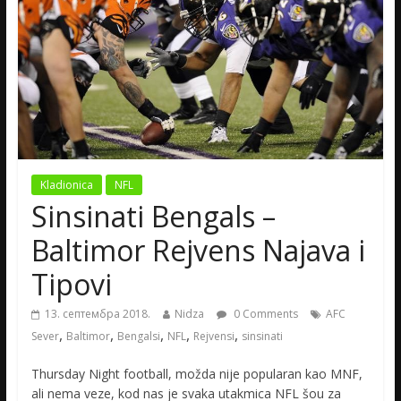
Kladionica
NFL
Sinsinati Bengals –
Baltimor Rejvens Najava i
Tipovi
13. септембра 2018.
Nidza
0 Comments
AFC
,
,
,
,
,
Sever
Baltimor
Bengalsi
NFL
Rejvensi
sinsinati
Thursday Night football, možda nije popularan kao MNF,
ali nema veze, kod nas je svaka utakmica NFL šou za