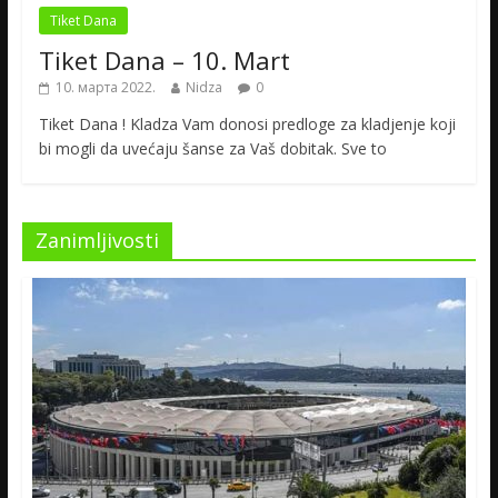
Tiket Dana
Tiket Dana – 10. Mart
10. марта 2022.
Nidza
0
Tiket Dana ! Kladza Vam donosi predloge za kladjenje koji
bi mogli da uvećaju šanse za Vaš dobitak. Sve to
Zanimljivosti