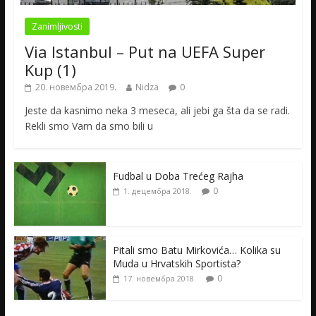
Zanimljivosti
Via Istanbul – Put na UEFA Super
Kup (1)
20. новембра 2019.
Nidza
0
Jeste da kasnimo neka 3 meseca, ali jebi ga šta da se radi.
Rekli smo Vam da smo bili u
Fudbal u Doba Trećeg Rajha
0
1. децембра 2018.
Pitali smo Batu Mirkovića… Kolika su
Muda u Hrvatskih Sportista?
0
17. новембра 2018.