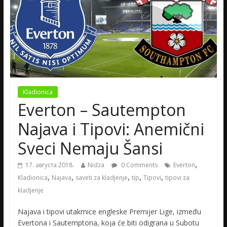
Kladionica
Everton – Sautempton
Najava i Tipovi: Anemični
Sveci Nemaju Šansi
,
17. августа 2018.
Nidza
0 Comments
Everton
,
,
,
,
,
Kladionica
Najava
saveti za kladjenje
tip
Tipovi
tipovi za
kladjenje
Najava i tipovi utakmice engleske Premijer Lige, između
Evertona i Sautemptona, koja će biti odigrana u Subotu