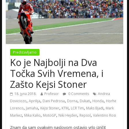
Predstavljamo
Ko je Najbolji na Dva
Točka Svih Vremena, i
Zašto Kejsi Stoner
18. јула 2018.
Profesor
0 Comments
Andrea
,
,
,
,
,
,
Doviciozo
Aprilija
Dani Pedrosa
Dorna
Dukati
Honda
Horhe
,
,
,
,
,
,
Lorenco
Jamaha
Kejsi Stoner
KTM
LCR Tim
Maks Bjađi
Mark
,
,
,
,
,
Markez
Mika Kalio
MotoGP
Niki Hejden
Repsol
Valentino Rosi
Znam da sam ovakvim naslovom ostavio vrlo izričit