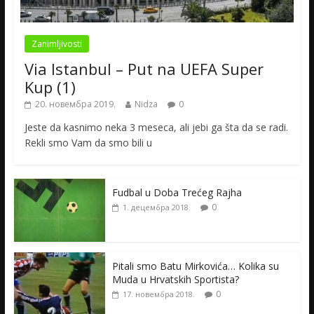
Zanimljivosti
Via Istanbul – Put na UEFA Super
Kup (1)
20. новембра 2019.
Nidza
0
Jeste da kasnimo neka 3 meseca, ali jebi ga šta da se radi.
Rekli smo Vam da smo bili u
Fudbal u Doba Trećeg Rajha
0
1. децембра 2018.
Pitali smo Batu Mirkovića… Kolika su
Muda u Hrvatskih Sportista?
0
17. новембра 2018.