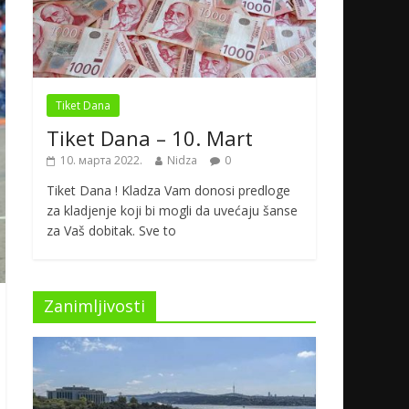
Tiket Dana
Tiket Dana – 10. Mart
10. марта 2022.
Nidza
0
Tiket Dana ! Kladza Vam donosi predloge
za kladjenje koji bi mogli da uvećaju šanse
za Vaš dobitak. Sve to
Zanimljivosti