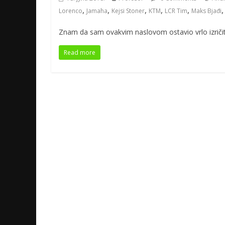
,
,
,
,
,
Lorenco
Jamaha
Kejsi Stoner
KTM
LCR Tim
Maks Bjađi
Znam da sam ovakvim naslovom ostavio vrlo izričit 
Read more