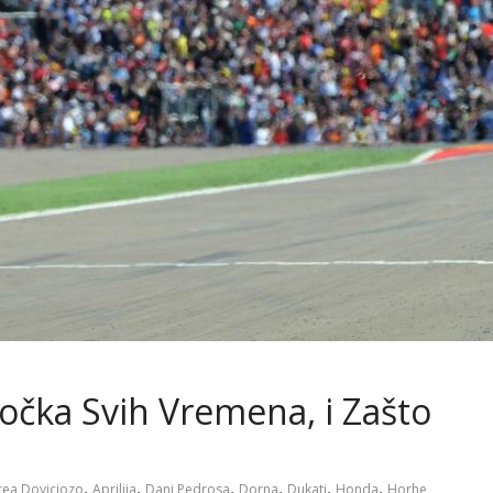
Točka Svih Vremena, i Zašto
,
,
,
,
,
,
ea Doviciozo
Aprilija
Dani Pedrosa
Dorna
Dukati
Honda
Horhe