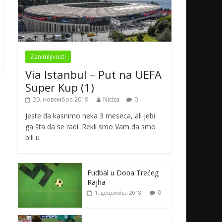
Zanimljivosti
Via Istanbul – Put na UEFA
Super Kup (1)
20. новембра 2019.
Nidza
0
Jeste da kasnimo neka 3 meseca, ali jebi
ga šta da se radi. Rekli smo Vam da smo
bili u
Fudbal u Doba Trećeg
Rajha
0
1. децембра 2018.