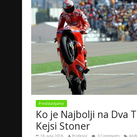
Predstavljamo
Ko je Najbolji na Dva 
Kejsi Stoner
18. јула 2018.
Profesor
0 Comments
Andr