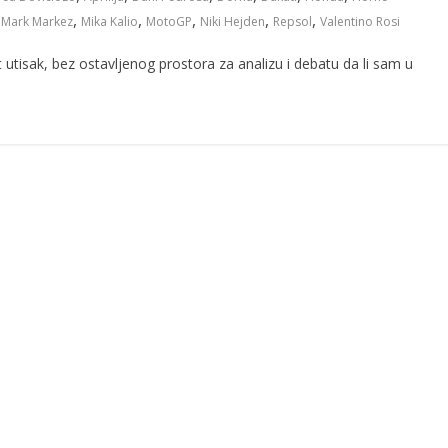
,
,
,
,
,
,
Mark Markez
Mika Kalio
MotoGP
Niki Hejden
Repsol
Valentino Rosi
utisak, bez ostavljenog prostora za analizu i debatu da li sam u