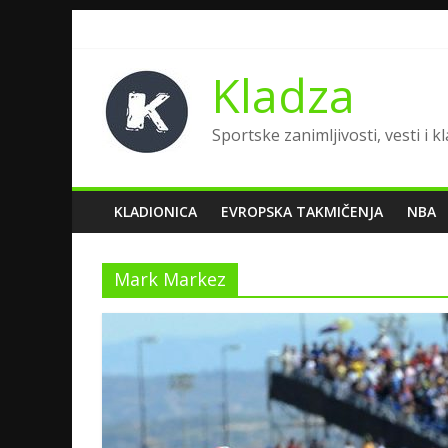
Kladza
Sportske zanimljivosti, vesti i k
KLADIONICA
EVROPSKA TAKMIČENJA
NBA
Mark Markez